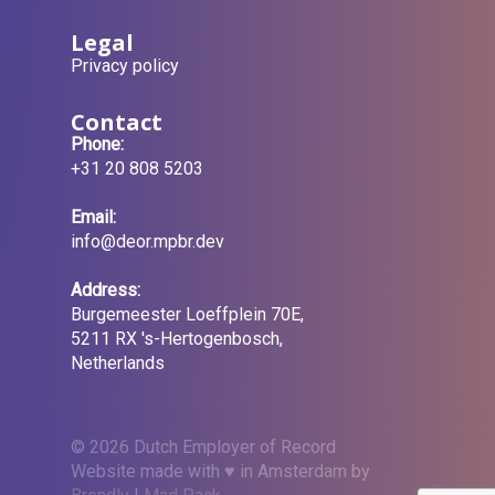
Legal
Privacy policy
Contact
Phone:
+31 20 808 5203
Email:
info@deor.mpbr.dev
Address:
Burgemeester Loeffplein 70E,
5211 RX 's-Hertogenbosch,
Netherlands
© 2026 Dutch Employer of Record
Website made with ♥ in Amsterdam by