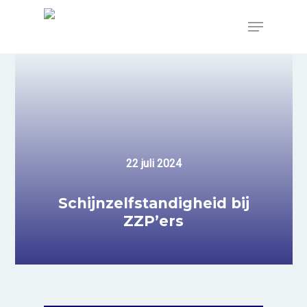
Skip
to
Menu
main
content
22 juli 2024
Schijnzelfstandigheid bij
ZZP’ers